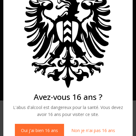
Avez-vous 16 ans ?
L'abus d'alcool est dangereux pour la santé. Vous devez
avoir 16 ans pour visiter ce site.
Après la médaille d’Or à la Sélection neuchâteloise et
Oui j'ai bien 16 ans
Non je n'ai pas 16 ans
au Mondial des Pinots, c’est au Grand Prix du Vin