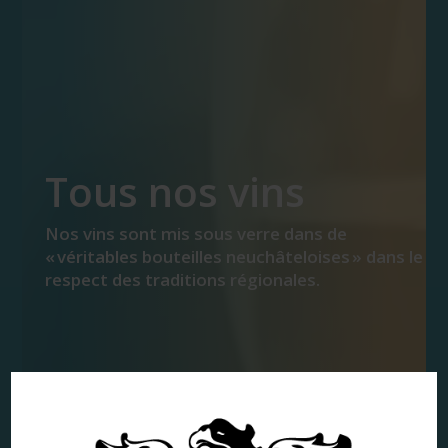
Tous nos vins
Nos vins sont mis sous verre dans de
« véritables bouteilles neuchâteloises » dans le
respect des traditions régionales.