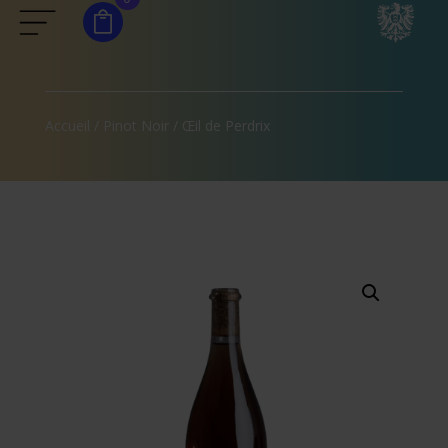
Accueil
/
Pinot Noir
/ Œil de Perdrix