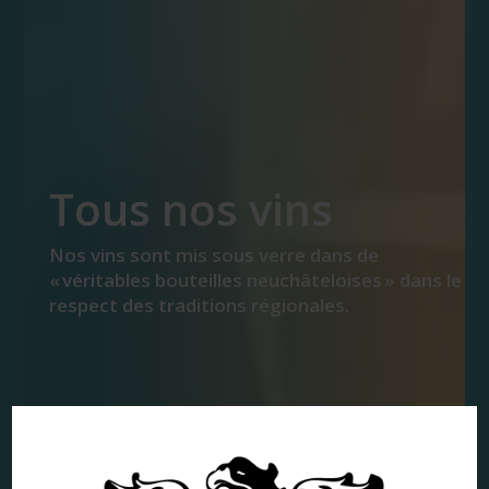
Tous nos vins
Nos vins sont mis sous verre dans de
« véritables bouteilles neuchâteloises » dans le
respect des traditions régionales.