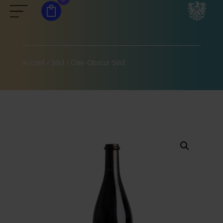
Accueil
/
50cl
/ Clair-Obscur 50cl