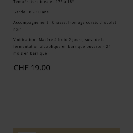
Température idéale : 17° à 18°
Garde : 8 – 10 ans
Accompagnement : Chasse, fromage corsé, chocolat
noir
Vinification : Macéré à froid 2 jours, suivi de la
fermentation alcoolique en barrique ouverte – 24
mois en barrique
CHF
19.00