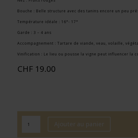
Nez : Fruits rouges
Bouche : Belle structure avec des tanins encore un peu pré
Température idéale : 16°- 17°
Garde : 3 – 4 ans
Accompagnement : Tartare de viande, veau, volaille, végéta
Vinification : Le lieu ou pousse la vigne peut influencer la 
CHF
19.00
quantité
Ajouter au panier
de
Pinot