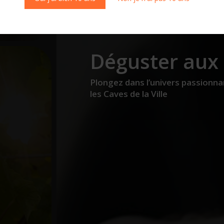
Déguster aux 
Plongez dans l’univers passionnan
les Caves de la Ville