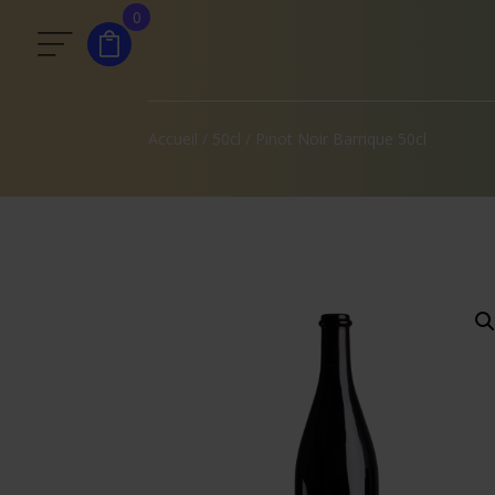
0
Accueil
/
50cl
/ Pinot Noir Barrique 50cl