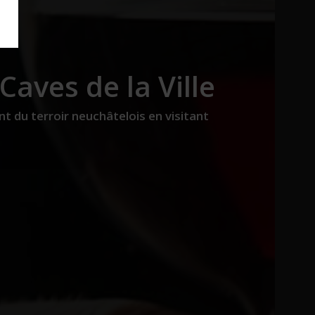
Caves de la Ville
t du terroir neuchâtelois en visitant